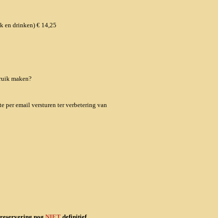
ck en drinken) € 14,25
bruik maken?
 per email versturen ter verbetering van
w reservering nog
NIET
definitief.