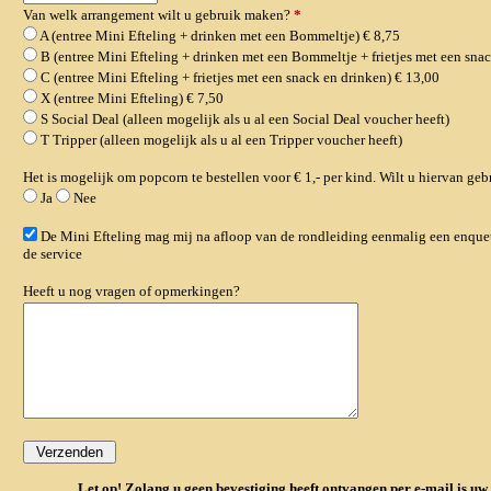
Van welk arrangement wilt u gebruik maken?
*
A (entree Mini Efteling + drinken met een Bommeltje) € 8,75
B (entree Mini Efteling + drinken met een Bommeltje + frietjes met een sna
C (entree Mini Efteling + frietjes met een snack en drinken) € 13,00
X (entree Mini Efteling) € 7,50
S Social Deal (alleen mogelijk als u al een Social Deal voucher heeft)
T Tripper (alleen mogelijk als u al een Tripper voucher heeft)
Het is mogelijk om popcorn te bestellen voor € 1,- per kind. Wilt u hiervan ge
Ja
Nee
De Mini Efteling mag mij na afloop van de rondleiding eenmalig een enquete
de service
Heeft u nog vragen of opmerkingen?
Let op! Zolang u geen bevestiging heeft ontvangen per e-mail is u