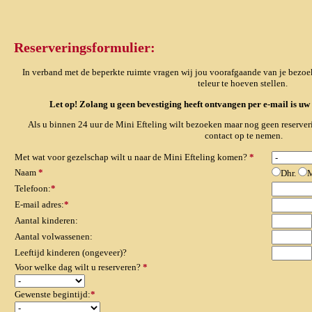
Reserveringsformulier:
In verband met de beperkte ruimte vragen wij jou voorafgaande van je bezoek 
teleur te hoeven stellen.
Let op! Zolang u geen bevestiging heeft ontvangen per e-mail is u
Als u binnen 24 uur de Mini Efteling wilt bezoeken maar nog geen reserveri
contact op te nemen.
Met wat voor gezelschap wilt u naar de Mini Efteling komen?
*
Naam
*
Dhr.
M
Telefoon:
*
E-mail adres:
*
Aantal kinderen:
Aantal volwassenen:
Leeftijd kinderen (ongeveer)?
Voor welke dag wilt u reserveren?
*
Gewenste begintijd:
*